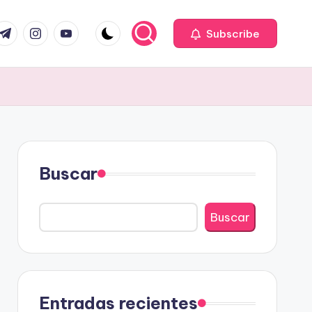
com
r.com
.me
instagram.com
youtube.com
Subscribe
Buscar
Buscar
Entradas recientes