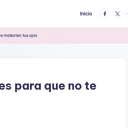
facebook.
twitte
t
Inicio
te molesten tus ojos
es para que no te