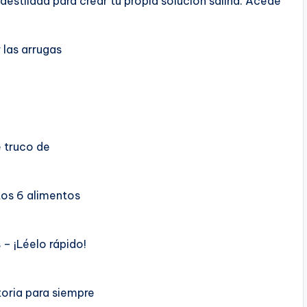
destilada para crear tu propia solución salina. Acede
 las arrugas
e truco de
tos 6 alimentos
 – ¡Léelo rápido!
toria para siempre