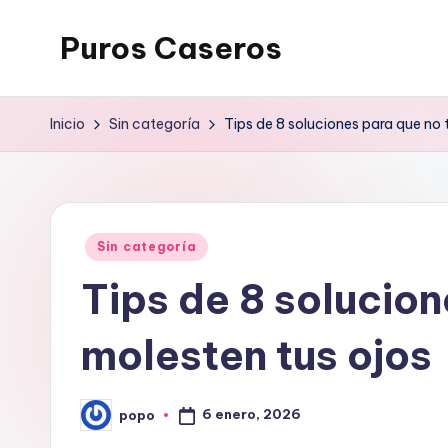
Puros Caseros
Saltar
al
contenido
Inicio
Sin categoría
Tips de 8 soluciones para que no 
Publicado
Sin categoría
en
Tips de 8 solucion
molesten tus ojos
6 enero, 2026
popo
Publicado
por